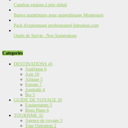
Caméras espions à prix réduit
Barres numériques pour apprentissage Montessori
Pack d'espionnage professionnel kitespion.com
Outils de Survie : Nos Suggestions
Categories
DESTINATIONS
45
Amérique
6
Asie
10
Afrique
5
Europe
7
Australie
4
Îles
5
GUIDE DE VOYAGE
20
Equipements
5
Bons Plans
6
TOURISME
32
Agence de voyage
3
Tour Opérateur
2