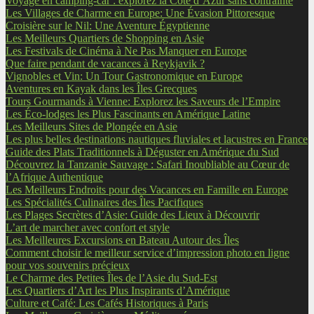
Voyage en camping-car : explorez la Côte d’Azur sans contrainte
Les Villages de Charme en Europe: Une Évasion Pittoresque
Croisière sur le Nil: Une Aventure Égyptienne
Les Meilleurs Quartiers de Shopping en Asie
Les Festivals de Cinéma à Ne Pas Manquer en Europe
Que faire pendant de vacances à Reykjavik ?
Vignobles et Vin: Un Tour Gastronomique en Europe
Aventures en Kayak dans les Îles Grecques
Tours Gourmands à Vienne: Explorez les Saveurs de l’Empire
Les Éco-lodges les Plus Fascinants en Amérique Latine
Les Meilleurs Sites de Plongée en Asie
Les plus belles destinations nautiques fluviales et lacustres en France
Guide des Plats Traditionnels à Déguster en Amérique du Sud
Découvrez la Tanzanie Sauvage : Safari Inoubliable au Cœur de
l’Afrique Authentique
Les Meilleurs Endroits pour des Vacances en Famille en Europe
Les Spécialités Culinaires des Îles Pacifiques
Les Plages Secrètes d’Asie: Guide des Lieux à Découvrir
L’art de marcher avec confort et style
Les Meilleures Excursions en Bateau Autour des Îles
Comment choisir le meilleur service d’impression photo en ligne
pour vos souvenirs précieux
Le Charme des Petites Îles de l’Asie du Sud-Est
Les Quartiers d’Art les Plus Inspirants d’Amérique
Culture et Café: Les Cafés Historiques à Paris