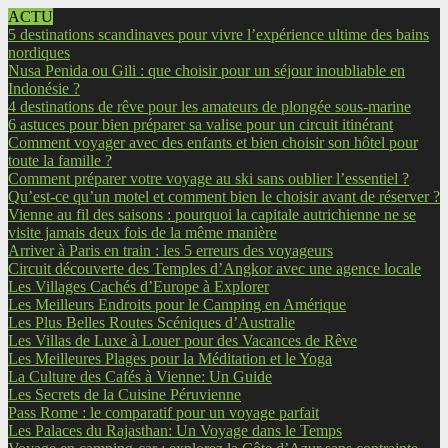
ACTU
5 destinations scandinaves pour vivre l’expérience ultime des bains
nordiques
Nusa Penida ou Gili : que choisir pour un séjour inoubliable en
Indonésie ?
4 destinations de rêve pour les amateurs de plongée sous-marine
6 astuces pour bien préparer sa valise pour un circuit itinérant
Comment voyager avec des enfants et bien choisir son hôtel pour
toute la famille ?
Comment préparer votre voyage au ski sans oublier l’essentiel ?
Qu’est-ce qu’un motel et comment bien le choisir avant de réserver ?
Vienne au fil des saisons : pourquoi la capitale autrichienne ne se
visite jamais deux fois de la même manière
Arriver à Paris en train : les 5 erreurs des voyageurs
Circuit découverte des Temples d’Angkor avec une agence locale
Les Villages Cachés d’Europe à Explorer
Les Meilleurs Endroits pour le Camping en Amérique
Les Plus Belles Routes Scéniques d’Australie
Les Villas de Luxe à Louer pour des Vacances de Rêve
Les Meilleures Plages pour la Méditation et le Yoga
La Culture des Cafés à Vienne: Un Guide
Les Secrets de la Cuisine Péruvienne
Pass Rome : le comparatif pour un voyage parfait
Les Palaces du Rajasthan: Un Voyage dans le Temps