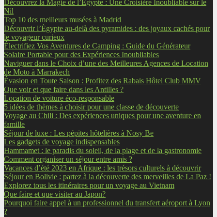
Découvrez la Magie de l’Égypte : Une Croisière Inoubliable sur le
Nil
Top 10 des meilleurs musées à Madrid
Découvrir l’Égypte au-delà des pyramides : des joyaux cachés pour
le voyageur curieux
Électrifiez Vos Aventures de Camping : Guide du Générateur
Solaire Portable pour des Expériences Inoubliables
Naviguer dans le Choix d’une des Meilleures Agences de Location
de Moto à Marrakech
Évasion en Toute Saison : Profitez des Rabais Hôtel Club MMV
Que voir et que faire dans les Antilles ?
Location de voiture éco-responsable
5 idées de thèmes à choisir pour une classe de découverte
Voyage au Chili : Des expériences uniques pour une aventure en
famille
Séjour de luxe : Les pépites hôtelières à Nosy Be
Les gadgets de voyage indispensables
Hammamet : le paradis du soleil, de la plage et de la gastronomie
Comment organiser un séjour entre amis ?
Vacances d’été 2023 en Afrique : les trésors culturels à découvrir
Séjour en Bolivie : partez à la découverte des merveilles de La Paz !
Explorez tous les itinéraires pour un voyage au Vietnam
Que faire et que visiter au Japon?
Pourquoi faire appel à un professionnel du transfert aéroport à Lyon
?