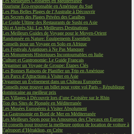
Les Meilleures Croisières en Méditerranée
Tourisme Éco-responsable en Amérique du Sud
Les Plus Belles Plages de l’Australie à Découvrir
Les Secrets des Plages Privées des Caraïbes
Le Guide Ultime des Restaurants de Sushi en Asie
Ski et Après-Ski: Les Meilleures Destinations
Les Meilleurs Guides de Voyage pour le Moyen-Orient
Randonnée en Nature: Équipements Essentiels
Conseils pour un Voyage en Solo en Afrique
Les Festivals Asiatiques à Ne Pas Manquer
Les Monuments Historiques Incontournables en Italie
Culture et Gastronomie: Le Guide Français
Organiser un Voyage de Groupe: Étapes Clés
Les Bonnes Raisons de Planifier un Trip en Amérique
Les Parcs d’Attractions à Visiter en Asie
Organiser un Événement dans un Château Européen
Conseils pour trouver un billet pour votre vol Paris – République
dominicaine au meilleur prix
Les Villages à Découvrir lors d’une Croisière sur le Rhin
Top des Sites de Plongée en Méditerranée
Les Musées Européens à Visiter Absolument
La Gastronomie en Bord de Mer en Méditerranée
Les Meilleurs Spots pour les Amoureux des Chevaux en Europe
10 conseils pour trouver la meilleure option de location de voiture à
l’aéroport d’Héraklion, en Crète