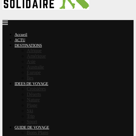
Accueil
ACTU
DESTINATIONS
Afrique
Amérique
Asie
Australie
Europe
Îles
IDEES DE VOYAGE
Croisières
Déserts
Nature
Plage
Ski
Trip
Sport
GUIDE DE VOYAGE
Bons Plans