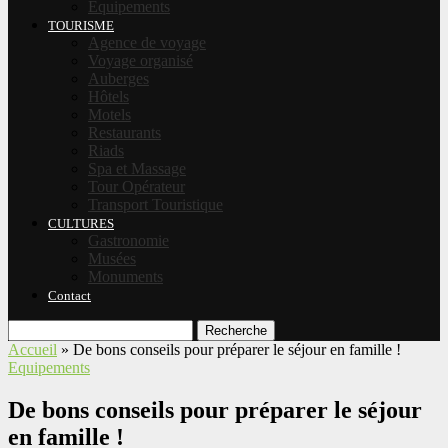
Equipements
TOURISME
Agence de voyage
Voyage organisé
Auberges
Hôtels
Motels
Restaurants
Riads
Spa et Massage
Tour Opérateur
Transport Touristique
CULTURES
Gastronomie
Musées
Monuments
Contact
Recherche
Accueil
»
De bons conseils pour préparer le séjour en famille !
Equipements
De bons conseils pour préparer le séjour
en famille !