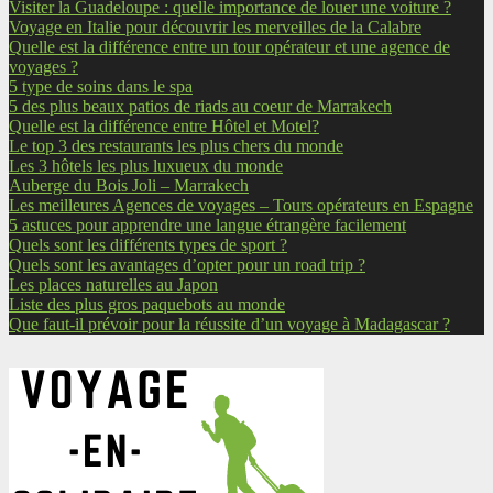
Visiter la Guadeloupe : quelle importance de louer une voiture ?
Voyage en Italie pour découvrir les merveilles de la Calabre
Quelle est la différence entre un tour opérateur et une agence de
voyages ?
5 type de soins dans le spa
5 des plus beaux patios de riads au coeur de Marrakech
Quelle est la différence entre Hôtel et Motel?
Le top 3 des restaurants les plus chers du monde
Les 3 hôtels les plus luxueux du monde
Auberge du Bois Joli – Marrakech
Les meilleures Agences de voyages – Tours opérateurs en Espagne
5 astuces pour apprendre une langue étrangère facilement
Quels sont les différents types de sport ?
Quels sont les avantages d’opter pour un road trip ?
Les places naturelles au Japon
Liste des plus gros paquebots au monde
Que faut-il prévoir pour la réussite d’un voyage à Madagascar ?