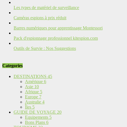
Les types de matériel de surveillance
Caméras espions à prix réduit
Barres numériques pour apprentissage Montessori
Pack d'espionnage professionnel kitespion.com
Outils de Survie : Nos Suggestions
Categories
DESTINATIONS
45
Amérique
6
Asie
10
Afrique
5
Europe
7
Australie
4
Îles
5
GUIDE DE VOYAGE
20
Equipements
5
Bons Plans
6