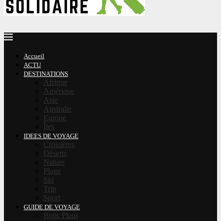
Accueil
ACTU
DESTINATIONS
Afrique
Amérique
Asie
Australie
Europe
Îles
IDEES DE VOYAGE
Croisières
Déserts
Nature
Plage
Ski
Trip
Sport
GUIDE DE VOYAGE
Bons Plans