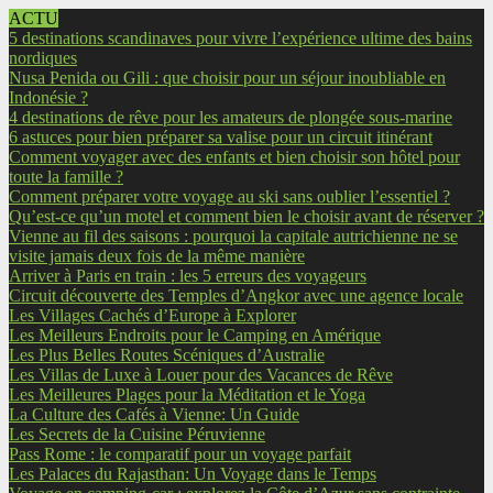
ACTU
5 destinations scandinaves pour vivre l’expérience ultime des bains
nordiques
Nusa Penida ou Gili : que choisir pour un séjour inoubliable en
Indonésie ?
4 destinations de rêve pour les amateurs de plongée sous-marine
6 astuces pour bien préparer sa valise pour un circuit itinérant
Comment voyager avec des enfants et bien choisir son hôtel pour
toute la famille ?
Comment préparer votre voyage au ski sans oublier l’essentiel ?
Qu’est-ce qu’un motel et comment bien le choisir avant de réserver ?
Vienne au fil des saisons : pourquoi la capitale autrichienne ne se
visite jamais deux fois de la même manière
Arriver à Paris en train : les 5 erreurs des voyageurs
Circuit découverte des Temples d’Angkor avec une agence locale
Les Villages Cachés d’Europe à Explorer
Les Meilleurs Endroits pour le Camping en Amérique
Les Plus Belles Routes Scéniques d’Australie
Les Villas de Luxe à Louer pour des Vacances de Rêve
Les Meilleures Plages pour la Méditation et le Yoga
La Culture des Cafés à Vienne: Un Guide
Les Secrets de la Cuisine Péruvienne
Pass Rome : le comparatif pour un voyage parfait
Les Palaces du Rajasthan: Un Voyage dans le Temps