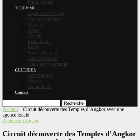
Equipements
TOURISME
Agence de voyage
Voyage organisé
Auberges
Hôtels
Motels
Restaurants
Riads
Spa et Massage
Tour Opérateur
Transport Touristique
CULTURES
Gastronomie
Musées
Monuments
Contact
Recherche
Accueil
»
Circuit découverte des Temples d’Angkor avec une
agence locale
Agence de voyage
Circuit découverte des Temples d’Angkor