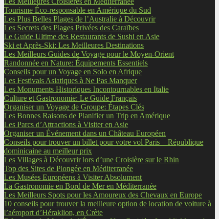
Les Meilleures Croisières en Méditerranée
Tourisme Éco-responsable en Amérique du Sud
Les Plus Belles Plages de l’Australie à Découvrir
Les Secrets des Plages Privées des Caraïbes
Le Guide Ultime des Restaurants de Sushi en Asie
Ski et Après-Ski: Les Meilleures Destinations
Les Meilleurs Guides de Voyage pour le Moyen-Orient
Randonnée en Nature: Équipements Essentiels
Conseils pour un Voyage en Solo en Afrique
Les Festivals Asiatiques à Ne Pas Manquer
Les Monuments Historiques Incontournables en Italie
Culture et Gastronomie: Le Guide Français
Organiser un Voyage de Groupe: Étapes Clés
Les Bonnes Raisons de Planifier un Trip en Amérique
Les Parcs d’Attractions à Visiter en Asie
Organiser un Événement dans un Château Européen
Conseils pour trouver un billet pour votre vol Paris – République
dominicaine au meilleur prix
Les Villages à Découvrir lors d’une Croisière sur le Rhin
Top des Sites de Plongée en Méditerranée
Les Musées Européens à Visiter Absolument
La Gastronomie en Bord de Mer en Méditerranée
Les Meilleurs Spots pour les Amoureux des Chevaux en Europe
10 conseils pour trouver la meilleure option de location de voiture à
l’aéroport d’Héraklion, en Crète