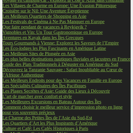
Voyage en camping-car : explorez la Côte d’Azur sans contrainte
Les Villages de Charme en Europe: Une Évasion Pittoresque
Croisière sur le Nil: Une Aventure Égyptienne
Les Meilleurs Quartiers de Shopping en Asie
Les Festivals de Cinéma à Ne Pas Manquer en Europe
Que faire pendant de vacances à Reykjavik ?
Vignobles et Vin: Un Tour Gastronomique en Europe
Aventures en Kayak dans les Îles Grecques
Tours Gourmands à Vienne: Explorez les Saveurs de l’Empire
Les Éco-lodges les Plus Fascinants en Amérique Latine
Les Meilleurs Sites de Plongée en Asie
Les plus belles destinations nautiques fluviales et lacustres en France
Guide des Plats Traditionnels à Déguster en Amérique du Sud
Découvrez la Tanzanie Sauvage : Safari Inoubliable au Cœur de
l’Afrique Authentique
Les Meilleurs Endroits pour des Vacances en Famille en Europe
Les Spécialités Culinaires des Îles Pacifiques
Les Plages Secrètes d’Asie: Guide des Lieux à Découvrir
L’art de marcher avec confort et style
Les Meilleures Excursions en Bateau Autour des Îles
Comment choisir le meilleur service d’impression photo en ligne
pour vos souvenirs précieux
Le Charme des Petites Îles de l’Asie du Sud-Est
Les Quartiers d’Art les Plus Inspirants d’Amérique
Culture et Café: Les Cafés Historiques à Paris