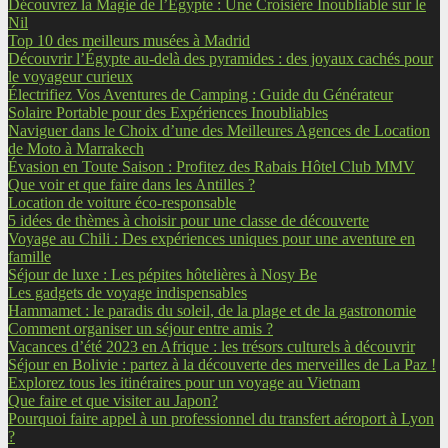
Découvrez la Magie de l’Égypte : Une Croisière Inoubliable sur le
Nil
Top 10 des meilleurs musées à Madrid
Découvrir l’Égypte au-delà des pyramides : des joyaux cachés pour
le voyageur curieux
Électrifiez Vos Aventures de Camping : Guide du Générateur
Solaire Portable pour des Expériences Inoubliables
Naviguer dans le Choix d’une des Meilleures Agences de Location
de Moto à Marrakech
Évasion en Toute Saison : Profitez des Rabais Hôtel Club MMV
Que voir et que faire dans les Antilles ?
Location de voiture éco-responsable
5 idées de thèmes à choisir pour une classe de découverte
Voyage au Chili : Des expériences uniques pour une aventure en
famille
Séjour de luxe : Les pépites hôtelières à Nosy Be
Les gadgets de voyage indispensables
Hammamet : le paradis du soleil, de la plage et de la gastronomie
Comment organiser un séjour entre amis ?
Vacances d’été 2023 en Afrique : les trésors culturels à découvrir
Séjour en Bolivie : partez à la découverte des merveilles de La Paz !
Explorez tous les itinéraires pour un voyage au Vietnam
Que faire et que visiter au Japon?
Pourquoi faire appel à un professionnel du transfert aéroport à Lyon
?