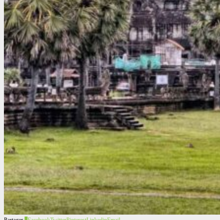
Partager
0
Facebook
Twitter
Pinterest
Linkedin
Email