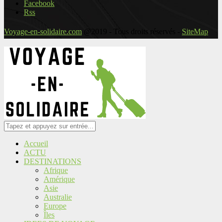
Facebook
Rss
Voyage-en-solidaire.com
@2019 - Tous droits réservés -
SiteMap
Accueil
ACTU
DESTINATIONS
Afrique
Amérique
Asie
Australie
Europe
Îles