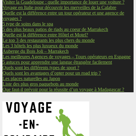
Visiter la Guadeloupe : quelle importance de louer une voiture ?
Voyage en Italie pour découvrir les merveilles de la Calabre
Quelle est la différence entre un tour opérateur et une agence de
voyages ?
5 type de soins dans le spa
5 des plus beaux patios de riads au coeur de Marrakech
Quelle est la différence entre Hôtel et Motel?
Le top 3 des restaurants les plus chers du monde
Les 3 hôtels les plus luxueux du monde
Auberge du Bois Joli – Marrakech
Les meilleures Agences de voyages – Tours opérateurs en Espagne
5 astuces pour apprendre une langue étrangère facilement
Quels sont les différents types de sport ?
Quels sont les avantages d’opter pour un road trip ?
Les places naturelles au Japon
Liste des plus gros paquebots au monde
Que faut-il prévoir pour la réussite d’un voyage à Madagascar ?